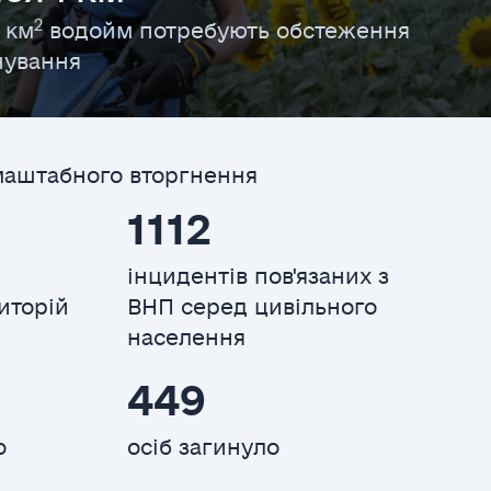
2
 км
водойм потребують обстеження
нування
маштабного вторгнення
1112
інцидентів пов'язаних з
иторій
ВНП серед цивільного
населення
449
о
осіб загинуло