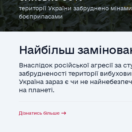
території України забруднено мінам
боєприпасами
Найбільш замінова
Внаслідок російської агресії за с
забрудненості території вибухов
Україна зараз є чи не найнебезп
на планеті.
Дізнатись більше