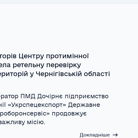
торів Центру протимінної
ела ретельну перевірку
риторій у Чернігівській області
ератор ПМД Дочірнє підприємство
нії «Укрспецекспорт» Державне
кроборонсервіс» продовжує
важливу місію.
Докладніше