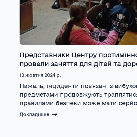
Представники Центру протимінно
провели заняття для дітей та до
18 жовтня 2024 р.
Нажаль, інциденти повʼязані з вибу
предметами продовжують траплятис
правилами безпеки може мати серйоз
Докладніше