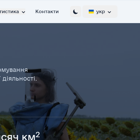
тистика
Контакти
укр
ормування
діяльності.
2
исяч км