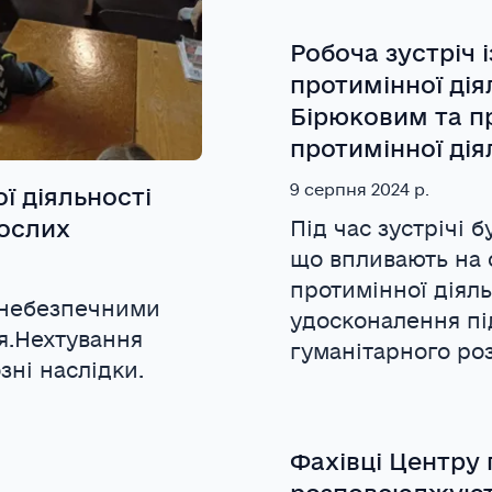
Робоча зустріч 
протимінної ді
Бірюковим та п
протимінної дія
9 серпня 2024 р.
ї діяльності
рослих
Під час зустрічі 
що впливають на 
протимінної діяль
хонебезпечними
удосконалення пі
я.Нехтування
гуманітарного ро
ні наслідки.
Фахівці Центру 