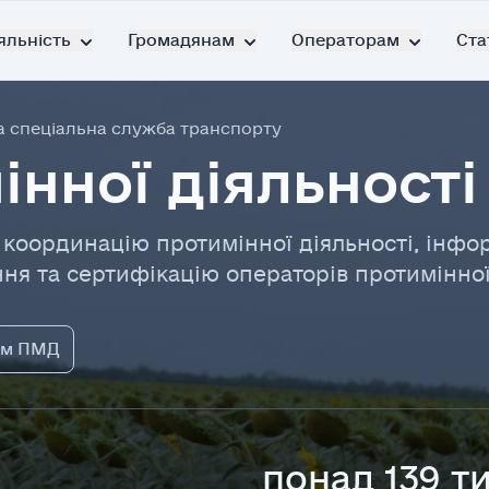
яльність
Громадянам
Операторам
Ста
 спеціальна служба транспорту
нної діяльності
 координацію протимінної діяльності, інф
ня та сертифікацію операторів протимінної 
ом ПМД
понад 139 т