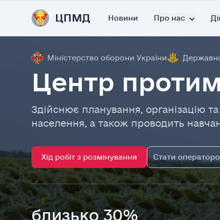
ЦПМД
Новини
Про нас
Ді
Міністерство оборони України
Державна
Центр протимі
Здійснює планування, організацію та
населення, а також проводить навчан
Хід робіт з розмінування
Стати оператор
близько 30%