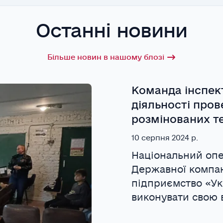
Останні новини
Більше новин в нашому блозі
Команда інспек
діяльності пров
розмінованих те
10 серпня 2024 р.
Національний оп
Державної компа
підприємство «У
виконувати свою 