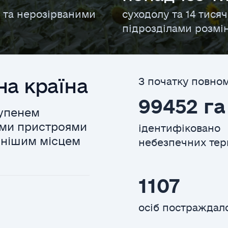
и та нерозірваними
суходолу та 14 тисяч
підрозділами розмі
на країна
З початку повно
99452 га
тупенем
ими пристроями
ідентифіковано
ечнішим місцем
небезпечних тер
1107
осіб постраждал