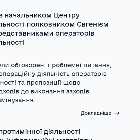
із начальником Центру
яльності полковником Євгенієм
редставниками операторів
льності
були обговорені проблемні питання,
операційну діяльність операторів
ності та пропозиції щодо
дходів до виконання заходів
змінування.
Докладніше
протимінної діяльності