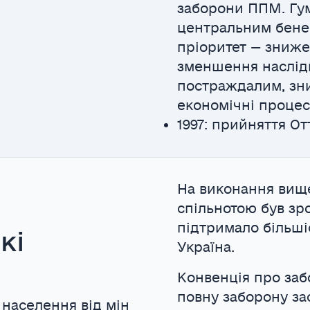
заборони ППМ. Гу
центральним бенеф
пріоритет — зниже
зменшення наслідк
постраждалим, зни
економічні процес
1997: прийняття От
На виконання вищ
спільнотою був зр
підтримало більшіс
кі
Україна.
Конвенція про заб
повну заборону за
 населення від мін