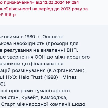
о призначення» від 12.03.2024 № 284
ої діяльності на період до 2033 року та
 № 616-р
ьковими в 1980-х. Основне
ькова необхідність (проходи для
не реагування на виявленні ВНП.
рше звернення ООН до міжнародного
 закликом до фінансування
ацій розмінування (в Афганістані).
і НУО: Halo Trust (1988) і Mines
9).
ерші програми гуманітарного
аністан, Кувейт, Камбоджа,
. Старт міжнародної компанії щодо