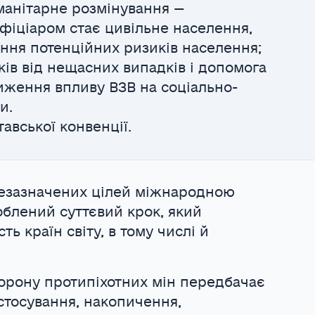
манітарне розмінування —
іціаром стає цивільне населення,
ння потенційних ризиків населення;
ів від нещасних випадків і допомога
ження впливу ВЗВ на соціально-
и.
тавської конвенції.
езазначених цілей міжнародною
облений суттєвий крок, який
ть країн світу, в тому числі й
орону протипіхотних мін передбачає
стосування, накопичення,