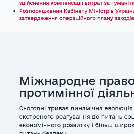
здійснення компенсації витрат за гуманіт
Розпорядження Кабінету Міністрів України
затвердження операційного плану заходів з 
Міжнародне право
протимінної діяль
Сьогодні триває динамічна еволюція
екстреного реагування до питань соц
економічного розвитку і більш широ
питань безпеки.