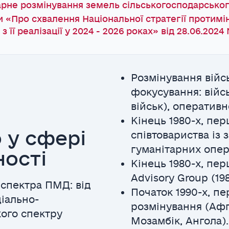
арне розмінування земель сільськогосподарськог
 «Про схвалення Національної стратегії протимінн
її реалізації у 2024 - 2026 роках» від 28.06.2024
Розмінування війс
фокусування: війс
військ), оператив
Кінець 1980-х, пе
 у сфері
співтовариства із
гуманітарних опер
ності
Кінець 1980-х, перш
Advisory Group (198
 спектра ПМД: від
Початок 1990-х, п
іально-
розмінування (Афг
кого спектру
Мозамбік, Ангола)